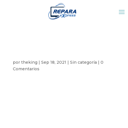
NUEVA SUCURSAL
SAN JOSÉ
por
theking
|
Sep 18, 2021
|
Sin categoría
|
0
Comentarios
Texto de pruebaTexto de pruebaTexto de
pruebaTexto de pruebaTexto de pruebaTexto de
pruebaTexto de pruebaTexto de pruebaTexto de
pruebaTexto de pruebaTexto de pruebaTexto de
pruebaTexto de pruebaTexto de pruebaTexto de
pruebaTexto de pruebaTexto de pruebaTexto de